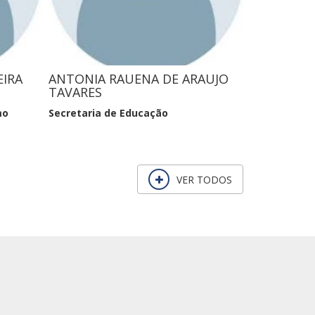
EIRA
ANTONIA RAUENA DE ARAUJO
TARCIZIO 
TAVARES
Secretaria d
mo
Secretaria de Educação
VER TODOS