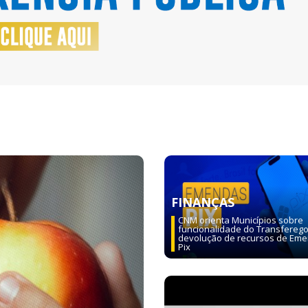
Next
FINANÇAS
CNM orienta Municípios sobre
funcionalidade do Transfereg
devolução de recursos de Em
Pix