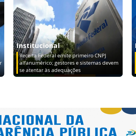
Institucional
Receita Federal emite primeiro CNPJ
r
alfanumérico; gestores e sistemas devem
se atentar às adequações