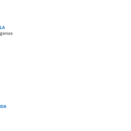
LA
ígenas
IDA