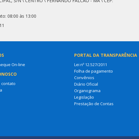
CIPAL, S/N \ CENTRO \ FERNANDO FALCÃO - MA \ CEP:
to: 08:00 às 13:00
11
OS
PORTAL DA TRANSPARÊNCIA
heque On-line
Lei nº 12.527/2011
Folha de pagamento
ONOSCO
Convênios
 contato
Diário Oficial
a
Organograma
Legislação
Prestação de Contas