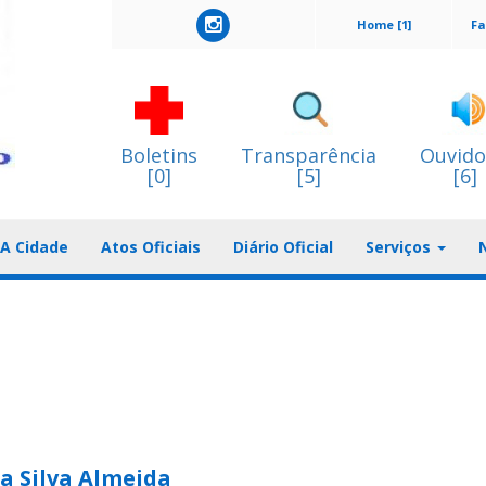
Home [1]
Fa
Boletins
Transparência
Ouvido
[0]
[5]
[6]
A Cidade
Atos Oficiais
Diário Oficial
Serviços
 Silva Almeida