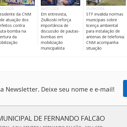
/07/2026
06/07/2026
25/06/2026
esidente da CNM
Em entrevista,
STF invalida normas
de atuação dos
Ziulkoski reforça
municipais sobre
efeitos contra
importância de
licença ambiental
uta-bomba na
discussão de pautas-
para instalação de
ertura da
bombas em
antenas de telefonia;
bilização
mobilização
CNM acompanha
municipalista
situação
a Newsletter. Deixe seu nome e e-mail!
MUNICIPAL DE FERNANDO FALCãO