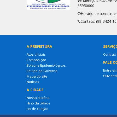
Endereço:s RUA PRIN
65950000
Horário de atendimen
Contato: (99)3424-10
A PREFEITURA
SERVIÇ
Atos oficiais
Contrac
Composição
FALE C
Boletins Epidemiológicos
Entre em
Equipe de Governo
Ouvidori
Mapa do site
Notícias
A CIDADE
Nossa história
Hino da cidade
Lei de criação