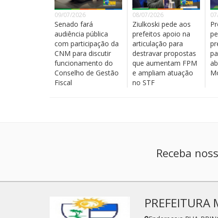
09/07/2026
08/07/2026
07
Senado fará
Ziulkoski pede aos
Pr
audiência pública
prefeitos apoio na
pe
com participação da
articulação para
pr
CNM para discutir
destravar propostas
pa
funcionamento do
que aumentam FPM
ab
Conselho de Gestão
e ampliam atuação
Mo
Fiscal
no STF
Receba noss
PREFEITURA 