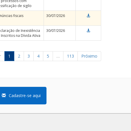
 processos com
assificação de sigilo
núncias fiscais
30/07/2026
claração de Inexistência
30/07/2026
 Inscritos na Dívida Ativa
r
1
2
3
4
5
…
113
Próximo
Cadastre-se aqui