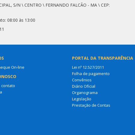
CIPAL, S/N \ CENTRO \ FERNANDO FALCÃO - MA \ CEP:
to: 08:00 às 13:00
11
OS
PORTAL DA TRANSPARÊNCIA
heque On-line
Lei nº 12.527/2011
Folha de pagamento
ONOSCO
Convênios
 contato
Diário Oficial
a
Organograma
Legislação
Prestação de Contas