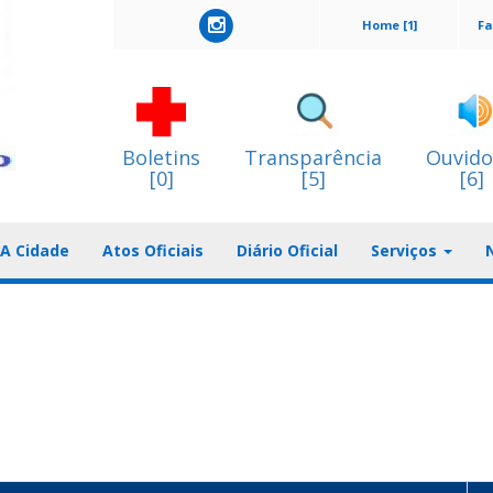
Home [1]
Fa
Boletins
Transparência
Ouvido
[0]
[5]
[6]
A Cidade
Atos Oficiais
Diário Oficial
Serviços