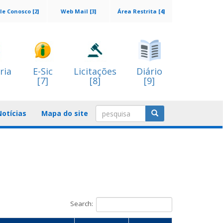
le Conosco [2]
Web Mail [3]
Área Restrita [4]
ria
E-Sic
Licitações
Diário
[7]
[8]
[9]
Notícias
Mapa do site
Search: