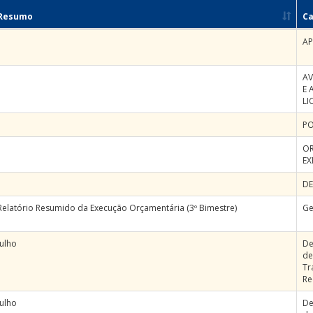
Resumo
Ca
AP
A
E 
LI
PO
O
EX
D
Relatório Resumido da Execução Orçamentária (3º Bimestre)
Ge
Julho
De
de
Tr
Re
Julho
De