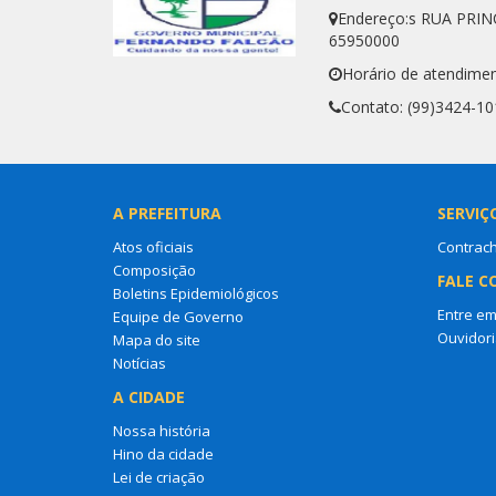
Endereço:s RUA PRIN
65950000
Horário de atendimen
Contato: (99)3424-10
A PREFEITURA
SERVIÇ
Atos oficiais
Contrac
Composição
FALE C
Boletins Epidemiológicos
Entre em
Equipe de Governo
Ouvidori
Mapa do site
Notícias
A CIDADE
Nossa história
Hino da cidade
Lei de criação