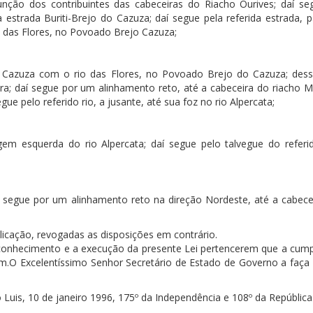
nção dos contribuintes das cabeceiras do Riacho Ourives; daí se
 estrada Buriti-Brejo do Cazuza; daí segue pela referida estrada, 
 das Flores, no Povoado Brejo Cazuza;
 Cazuza com o rio das Flores, no Povoado Brejo do Cazuza; des
ira; daí segue por um alinhamento reto, até a cabeceira do riacho M
ue pelo referido rio, a jusante, até sua foz no rio Alpercata;
em esquerda do rio Alpercata; daí segue pelo talvegue do referid
í segue por um alinhamento reto na direção Nordeste, até a cabece
blicação, revogadas as disposições em contrário.
 conhecimento e a execução da presente Lei pertencerem que a cum
.O Excelentíssimo Senhor Secretário de Estado de Governo a faça p
uis, 10 de janeiro 1996, 175º da Independência e 108º da República