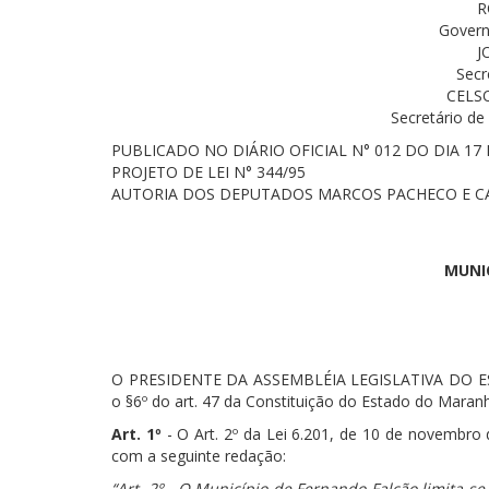
R
Govern
J
Secr
CELS
Secretário de
PUBLICADO NO DIÁRIO OFICIAL N° 012 DO DIA 17 
PROJETO DE LEI N° 344/95
AUTORIA DOS DEPUTADOS MARCOS PACHECO E 
MUNI
O PRESIDENTE DA ASSEMBLÉIA LEGISLATIVA DO EST
o §6º do art. 47 da Constituição do Estado do Mara
Art. 1º
- O Art. 2º da Lei 6.201, de 10 de novembro 
com a seguinte redação:
“Art. 2º - O Município de Fernando Falcão limita-