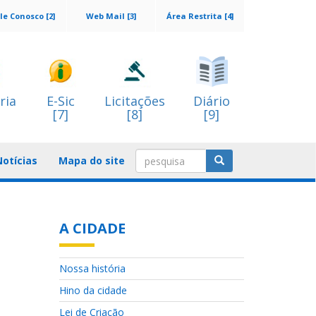
le Conosco [2]
Web Mail [3]
Área Restrita [4]
ria
E-Sic
Licitações
Diário
[7]
[8]
[9]
Notícias
Mapa do site
A CIDADE
Nossa história
Hino da cidade
Lei de Criação