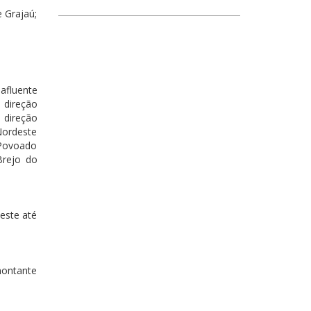
 Grajaú;
 afluente
 direção
 direção
Nordeste
 Povoado
Brejo do
este até
montante