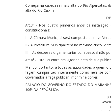
Começa na cabeceira mais alta do Rio Alpercatas; d
alta do Rio Capim.
DI
Art.3° - Nos quatro primeiros anos da instalaçã
constitucionais:
I – A Câmara Municipal será composta de nove Vere
II - A Prefeitura Municipal terá no máximo cinco Secre
III – As despesas orçamentárias com pessoal não pod
Art.4° - Esta Lei entra em vigor na data de sua publi
Mando, portanto, a todas as autoridades a quem o
façam cumprir tão inteiramente como nela se cont
Governador a faça publicar, imprimir e correr.
PALÁCIO DO GOVERNO DO ESTADO DO MARANHÃO,
106º DA REPÚBLICA.
J
Gover