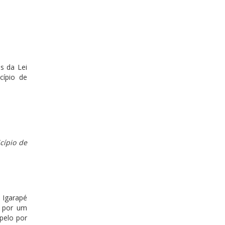
os da Lei
cípio de
cípio de
 Igarapé
e por um
pelo por