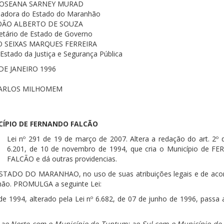
OSEANA SARNEY MURAD
adora do Estado do Maranhão
OÃO ALBERTO DE SOUZA
etário de Estado de Governo
O SEIXAS MARQUES FERREIRA
 Estado da Justiça e Segurança Pública
DE JANEIRO 1996
CARLOS MILHOMEM
CÍPIO DE FERNANDO FALCÃO
Lei nº 291 de 19 de março de 2007. Altera a redação do art. 2º d
6.201, de 10 de novembro de 1994, que cria o Município de 
FALCÃO e dá outras providencias.
ADO DO MARANHAO, no uso de suas atribuições legais e de ac
nhão. PROMULGA a seguinte Lei:
de 1994, alterado pela Lei nº 6.682, de 07 de junho de 1996, passa 
se ao Norte com o Município de Tuntum; ao Sul com o Município de