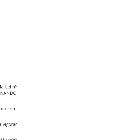
a Lei nº
FERNANDO
ordo com
a vigorar
 Mirador