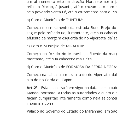
um alinhamento reto na direção Nordeste até a ju
referido Riacho, á jusante, até o cruzamento com a
pelo povoado Santa Fé, até o cruzamento com o Rio
b) Com o Município de TUNTUM:
Começa no cruzamento da estrada Buriti-Brejo do
segue pelo referido rio, à montante, até sua cabece
afluente da margem esquerda do rio Alpercata; daí seg
c) Com o Município de MIRADOR:
Começa na foz do rio Maravilha, afluente da marg
montante, até sua cabeceira mais alta;
d) Com o Município de FORMOSA DA SERRA NEGRA:
Começa na cabeceira mais alta do rio Alpercata; da
alta do rio Corda ou Capim.
Art.2°
- Esta Lei entrará em vigor na data de sua pu
Mando, portanto, a todas as autoridades a quem o
façam cumprir tão inteiramente como nela se contém
imprimir e correr.
Palácio do Governo do Estado do Maranhão, em São L