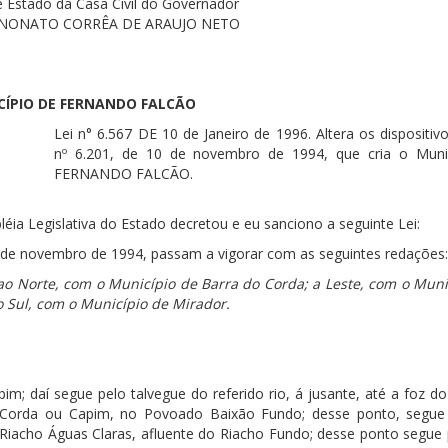
e Estado da Casa Civil do Governador
NONATO CORRÊA DE ARAUJO NETO
CÍPIO DE FERNANDO FALCÃO
Lei n° 6.567 DE 10 de Janeiro de 1996. Altera os dispositiv
nº 6.201, de 10 de novembro de 1994, que cria o Muni
FERNANDO FALCÃO.
éia Legislativa do Estado decretou e eu sanciono a seguinte Lei:
 10 de novembro de 1994, passam a vigorar com as seguintes redações:
 ao Norte, com o Município de Barra do Corda; a Leste, com o Muni
 Sul, com o Município de Mirador.
; daí segue pelo talvegue do referido rio, á jusante, até a foz do
o Corda ou Capim, no Povoado Baixão Fundo; desse ponto, segu
 Riacho Águas Claras, afluente do Riacho Fundo; desse ponto segue 