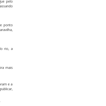
gue pelo
passando
se ponto
aravilha,
o rio, a
ira mais
pram e a
ublicar,
.