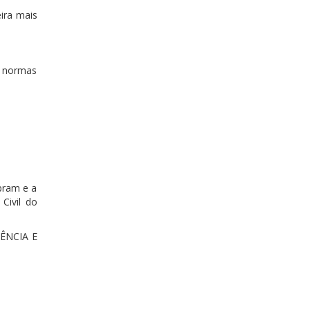
ira mais
s normas
pram e a
Civil do
ÊNCIA E