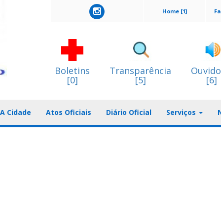
Home [1]
Fa
Boletins
Transparência
Ouvido
[0]
[5]
[6]
A Cidade
Atos Oficiais
Diário Oficial
Serviços