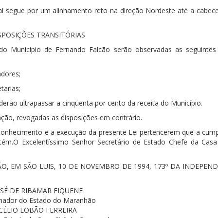
aí segue por um alinhamento reto na direção Nordeste até a cabece
SPOSIÇÕES TRANSITÓRIAS
o do Município de Fernando Falcão serão observadas as seguinte
adores;
tarias;
erão ultrapassar a cinqüenta por cento da receita do Município.
cação, revogadas as disposições em contrário.
 conhecimento e a execução da presente Lei pertencerem que a cum
ém.O Excelentíssimo Senhor Secretário de Estado Chefe da Casa 
 EM SÃO LUIS, 10 DE NOVEMBRO DE 1994, 173º DA INDEPEND
OSÉ DE RIBAMAR FIQUENE
nador do Estado do Maranhão
CÉLIO LOBÃO FERREIRA