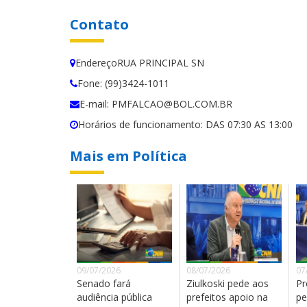
Contato
EndereçoRUA PRINCIPAL SN
Fone: (99)3424-1011
E-mail: PMFALCAO@BOL.COM.BR
Horários de funcionamento: DAS 07:30 AS 13:00
Mais em Política
09/07/2026
08/07/2026
07
Senado fará
Ziulkoski pede aos
Pr
audiência pública
prefeitos apoio na
pe