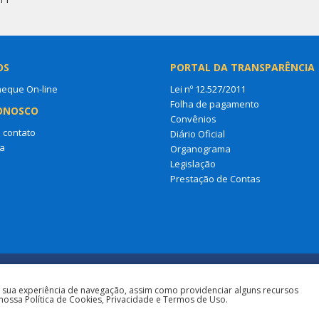
OS
PORTAL DA TRANSPARÊNCIA
heque On-line
Lei nº 12.527/2011
Folha de pagamento
ONOSCO
Convênios
 contato
Diário Oficial
a
Organograma
Legislação
Prestação de Contas
a sua experiência de navegação, assim como providenciar alguns recursos
nossa Política de Cookies, Privacidade e Termos de Uso.
Todos os direitos reservados