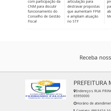
com participação da
articulação para
pr
CNM para discutir
destravar propostas
pa
funcionamento do
que aumentam FPM
ab
Conselho de Gestão
e ampliam atuação
Mo
Fiscal
no STF
Receba noss
PREFEITURA 
Endereço:s RUA PRIN
65950000
Horário de atendimen
Contato: (99)3424-10