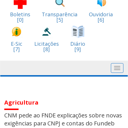
Boletins
Transparência
Ouvidoria
[0]
[5]
[6]
E-Sic
Licitações
Diário
[7]
[8]
[9]
Toggl
navig
Agricultura
CNM pede ao FNDE explicações sobre novas
exigências para CNPJ e contas do Fundeb