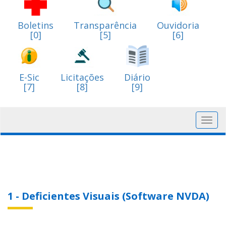
Boletins
Transparência
Ouvidoria
[0]
[5]
[6]
E-Sic
Licitações
Diário
[7]
[8]
[9]
Toggl
navig
1 - Deficientes Visuais (Software NVDA)