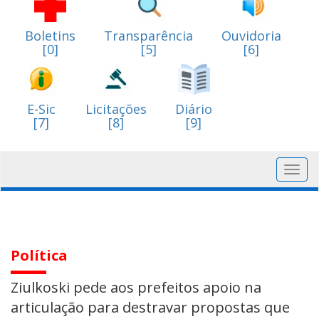
Boletins
Transparência
Ouvidoria
[0]
[5]
[6]
E-Sic
Licitações
Diário
[7]
[8]
[9]
Toggl
navig
Política
Ziulkoski pede aos prefeitos apoio na
articulação para destravar propostas que