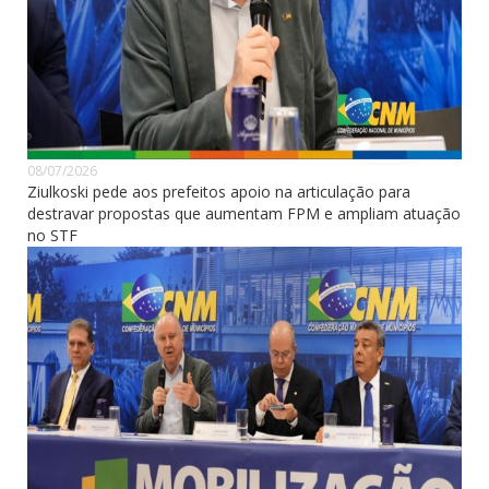
08/07/2026
Ziulkoski pede aos prefeitos apoio na articulação para
destravar propostas que aumentam FPM e ampliam atuação
no STF