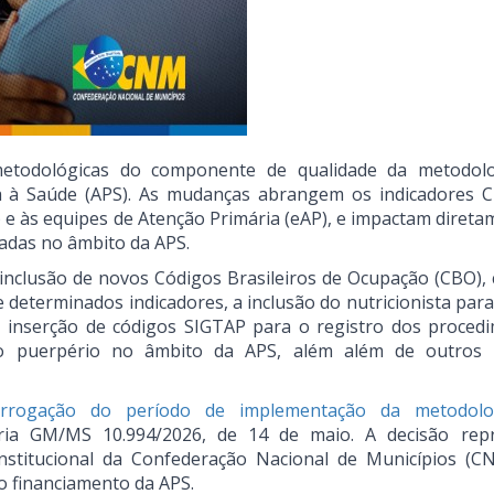
metodológicas do componente de qualidade da metodol
a à Saúde (APS). As mudanças abrangem os indicadores C
F) e às equipes de Atenção Primária (eAP), e impactam diret
zadas no âmbito da APS.
a inclusão de novos Códigos Brasileiros de Ocupação (CBO),
e determinados indicadores, a inclusão do nutricionista para
a, inserção de códigos SIGTAP para o registro dos proced
o puerpério no âmbito da APS, além além de outros 
orrogação do período de implementação da metodolo
ia GM/MS 10.994/2026, de 14 de maio. A decisão rep
nstitucional da Confederação Nacional de Municípios (
o financiamento da APS.