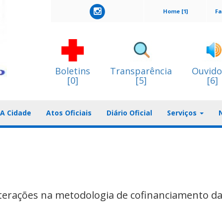
Home [1]
Fa
Boletins
Transparência
Ouvido
[0]
[5]
[6]
A Cidade
Atos Oficiais
Diário Oficial
Serviços
lterações na metodologia de cofinanciamento d