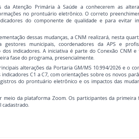
s da Atenção Primária à Saúde a conhecerem as alter
ormações no prontuário eletrônico. O correto preenchime
ndicadores do componente de qualidade e para evitar i
ementação dessas mudanças, a CNM realizará, nesta quarta
a gestores municipais, coordenadores da APS e profis
 dos indicadores. A iniciativa é parte do Conexão CNM e 
meira fase do programa, presencialmente.
incipais alterações da Portaria GM/MS 10.994/2026 e o co
s indicadores C1 a C7, com orientações sobre os novos par
egistros do prontuário eletrônico e os impactos das muda
r meio da plataforma Zoom. Os participantes da primeira 
l cadastrado.