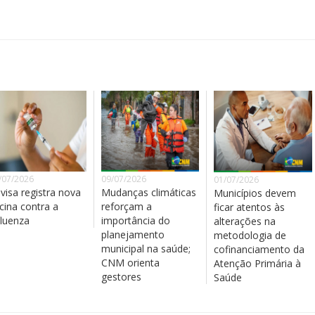
/07/2026
09/07/2026
01/07/2026
visa registra nova
Mudanças climáticas
Municípios devem
cina contra a
reforçam a
ficar atentos às
fluenza
importância do
alterações na
planejamento
metodologia de
municipal na saúde;
cofinanciamento da
CNM orienta
Atenção Primária à
gestores
Saúde