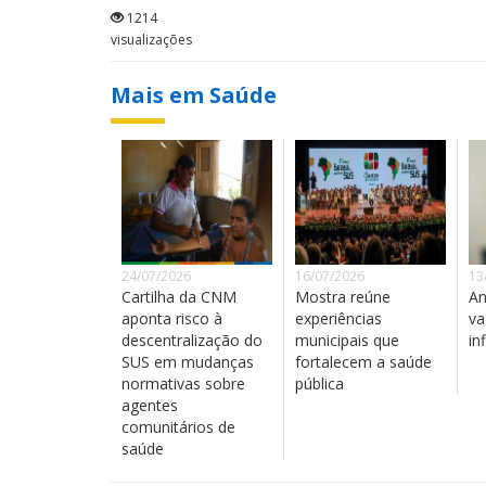
1214
visualizações
Mais em Saúde
24/07/2026
16/07/2026
13
Cartilha da CNM
Mostra reúne
An
aponta risco à
experiências
va
descentralização do
municipais que
in
SUS em mudanças
fortalecem a saúde
normativas sobre
pública
agentes
comunitários de
saúde