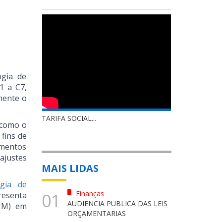
ogia de
1 a C7,
amente o
TARIFA SOCIAL...
 como o
 fins de
imentos
ajustes
MAIS LIDAS
gia de
Finanças
01
resenta
AUDIENCIA PUBLICA DAS LEIS
CNM) em
ORÇAMENTARIAS