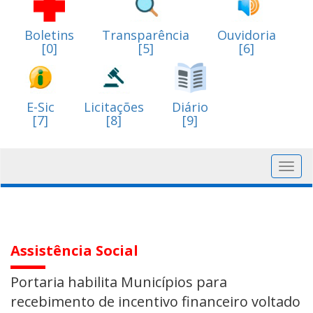
Boletins
Transparência
Ouvidoria
[0]
[5]
[6]
E-Sic
Licitações
Diário
[7]
[8]
[9]
Toggl
navig
Assistência Social
Portaria habilita Municípios para
recebimento de incentivo financeiro voltado