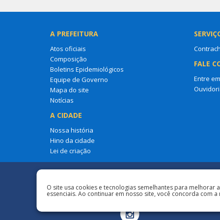
A PREFEITURA
SERVIÇ
Atos oficiais
Contrac
Composição
FALE C
Boletins Epidemiológicos
Entre em
Equipe de Governo
Ouvidori
Mapa do site
Notícias
A CIDADE
Nossa história
Hino da cidade
Lei de criação
Redes Sociais
O site usa cookies e tecnologias semelhantes para melhorar 
essenciais. Ao continuar em nosso site, você concorda com a 