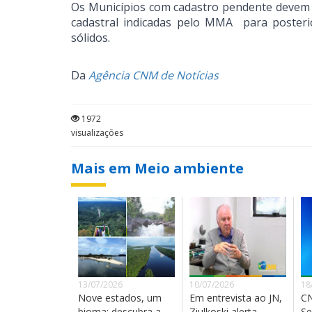
Os Municípios com cadastro pendente devem
cadastral indicadas pelo MMA para posteri
sólidos.
Da
Agência CNM de Notícias
1972
visualizações
Mais em Meio ambiente
13/07/2026
10/07/2026
18
Nove estados, um
Em entrevista ao JN,
CN
bioma: descubra a
Ziulkoski alerta
Se