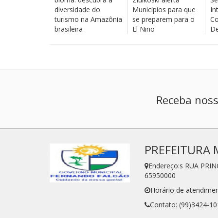
diversidade do
Municípios para que
In
turismo na Amazônia
se preparem para o
Co
brasileira
El Niño
De
Receba noss
PREFEITURA 
Endereço:s RUA PRIN
65950000
Horário de atendimen
Contato: (99)3424-10