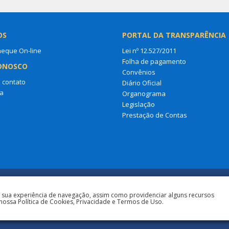
OS
PORTAL DA TRANSPARÊNCIA
heque On-line
Lei nº 12.527/2011
Folha de pagamento
ONOSCO
Convênios
 contato
Diário Oficial
a
Organograma
Legislação
Prestação de Contas
a sua experiência de navegação, assim como providenciar alguns recursos
nossa Política de Cookies, Privacidade e Termos de Uso.
Todos os direitos reservados