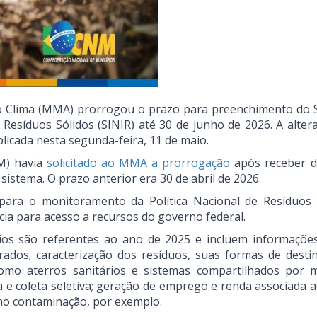
o Clima (MMA) prorrogou o prazo para preenchimento do 
esíduos Sólidos (SINIR) até 30 de junho de 2026. A altera
licada nesta segunda-feira, 11 de maio.
M) havia
solicitado ao MMA a prorrogação
após receber d
 sistema. O prazo anterior era 30 de abril de 2026.
a para o monitoramento da Política Nacional de Resíduos 
ia para acesso a recursos do governo federal.
ios são referentes ao ano de 2025 e incluem informaçõe
rados; caracterização dos resíduos, suas formas de desti
, como aterros sanitários e sistemas compartilhados por 
a e coleta seletiva; geração de emprego e renda associada a
mo contaminação, por exemplo.