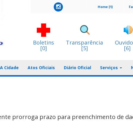
Home [1]
Fa
Boletins
Transparência
Ouvido
[0]
[5]
[6]
A Cidade
Atos Oficiais
Diário Oficial
Serviços
iente prorroga prazo para preenchimento de d